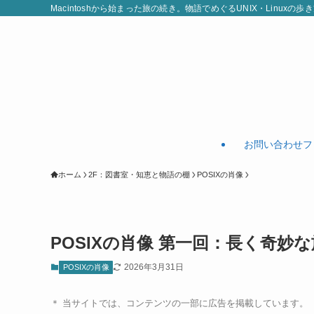
Macintoshから始まった旅の続き。物語でめぐるUNIX・Linuxの歩き方。 
お問い合わせフ
ホーム
2F：図書室・知恵と物語の棚
POSIXの肖像
POSIXの肖像 第一回：長く奇妙な旅の
2026年3月31日
POSIXの肖像
＊ 当サイトでは、コンテンツの一部に広告を掲載しています。