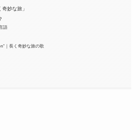
長く奇妙な旅」
？
言語
it’s been”｜長く奇妙な旅の歌