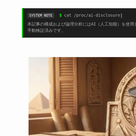
$
cat /proc/ai-disclosure
SYSTEM NOTE
本記事の構成および論理分析にはAI（人工知能）を使用
手動検証済みです。