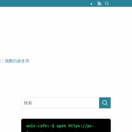
案内図：当館の歩き方
unix-cafe:~$ open https://pc-